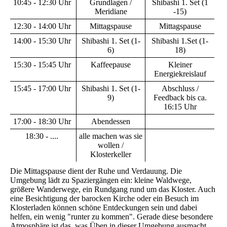
10:45 - 12:30 Uhr
Grundlagen /
Shibashi 1. Set (1
Meridiane
-15)
12:30 - 14:00 Uhr
Mittagspause
Mittagspause
14:00 - 15:30 Uhr
Shibashi 1. Set (1-
Shibashi 1.Set (1-
6)
18)
15:30 - 15:45 Uhr
Kaffeepause
Kleiner
Energiekreislauf
15:45 - 17:00 Uhr
Shibashi 1. Set (1-
Abschluss /
9)
Feedback bis ca.
16:15 Uhr
17:00 - 18:30 Uhr
Abendessen
18:30 - ....
alle machen was sie
wollen /
Klosterkeller
Die Mittagspause dient der Ruhe und Verdauung. Die
Umgebung lädt zu Spaziergängen ein: kleine Waldwege,
größere Wanderwege, ein Rundgang rund um das Kloster. Auch
eine Besichtigung der barocken Kirche oder ein Besuch im
Klosterladen können schöne Entdeckungen sein und dabei
helfen, ein wenig "runter zu kommen". Gerade diese besondere
Atmosphäre ist das, was Üben in dieser Umgebung ausmacht.