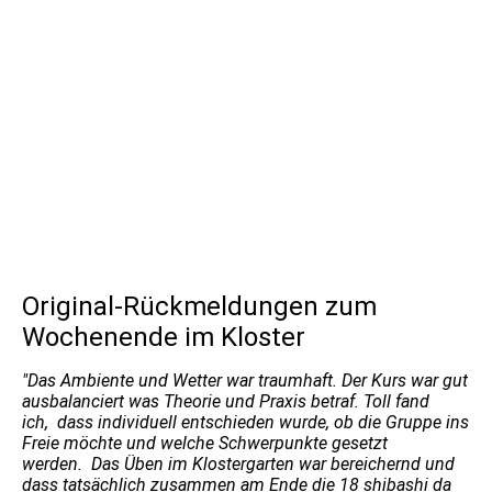
Zeit für Waldspaziergänge
Klostergarten II kl
Qigong Kloster Schoental
die barocke Klosterkirche
Eingangshalle zum Kloster
Innenhof kl
Blick in den Speisesaal
Original-Rückmeldungen zum
Wochenende im Kloster
"Das Ambiente und Wetter war traumhaft. Der Kurs war gut
ausbalanciert was Theorie und Praxis betraf. Toll fand
ich, dass individuell entschieden wurde, ob die Gruppe ins
Freie möchte und welche Schwerpunkte gesetzt
werden. Das Üben im Klostergarten war bereichernd und
dass tatsächlich zusammen am Ende die 18 shibashi da