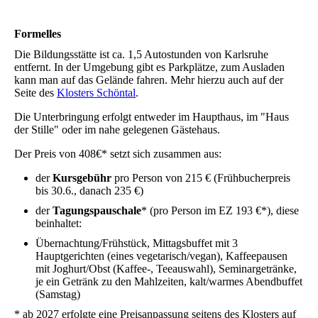
Formelles
Die Bildungsstätte ist ca. 1,5 Autostunden von Karlsruhe
entfernt. In der Umgebung gibt es Parkplätze, zum Ausladen
kann man auf das Gelände fahren. Mehr hierzu auch auf der
Seite des
Klosters Schöntal
.
Die Unterbringung erfolgt entweder im Haupthaus, im "Haus
der Stille" oder im nahe gelegenen Gästehaus.
Der Preis von 408€* setzt sich zusammen aus:
der
Kursgebühr
pro Person von 215 € (Frühbucherpreis
bis 30.6., danach 235 €)
der
Tagungspauschale
* (pro Person im EZ 193 €*), diese
beinhaltet:
Übernachtung/Frühstück, Mittagsbuffet mit 3
Hauptgerichten (eines vegetarisch/vegan), Kaffeepausen
mit Joghurt/Obst (Kaffee-, Teeauswahl), Seminargetränke,
je ein Getränk zu den Mahlzeiten, kalt/warmes Abendbuffet
(Samstag)
* ab 2027 erfolgte eine Preisanpassung seitens des Klosters auf